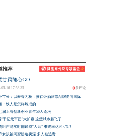
道推荐
意甘肃随心GO
0
-05-16 17:58:35
条评论
怀市长：以酱香为桥，推仁怀酒旅票品牌走向国际
题：铁人是怎样炼成的
七届上海创新创业青年50人论坛
股“千亿元军团”大扩容 这些城市起飞了
物叫声能实时翻译成“人话” 准确率达94.6%？
3岁女孩被闺蜜胁迫卖淫 多人被追责