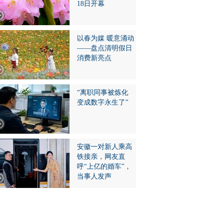
18日开幕
以春为媒 暖意涌动
——盘点清明假日
消费新亮点
“离职同事被炼化
变成数字永生了”
安徽一对新人乘高
铁接亲，网友直
呼“上亿的婚车”，
当事人发声