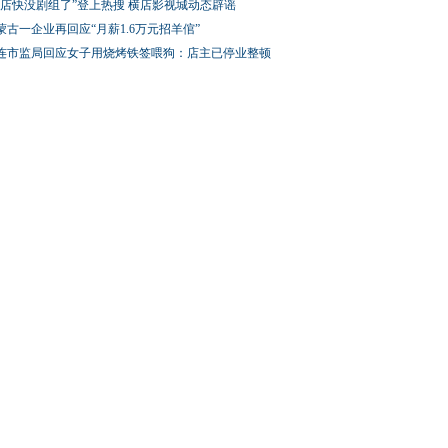
横店快没剧组了”登上热搜 横店影视城动态辟谣
蒙古一企业再回应“月薪1.6万元招羊倌”
连市监局回应女子用烧烤铁签喂狗：店主已停业整顿