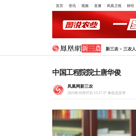
首页
资讯
视频
直播
凤凰卫视
财经
新三农
>
三农人
中国工程院院士唐华俊
凤凰网新三农
2023年10月07日 15:17:37
来自北京市