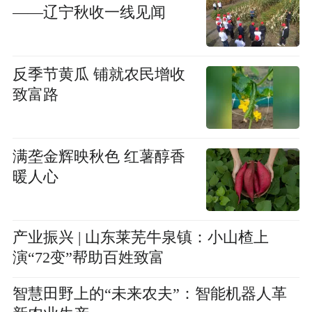
——辽宁秋收一线见闻
反季节黄瓜 铺就农民增收
致富路
满垄金辉映秋色 红薯醇香
暖人心
产业振兴 | 山东莱芜牛泉镇：小山楂上
演“72变”帮助百姓致富
智慧田野上的“未来农夫”：智能机器人革