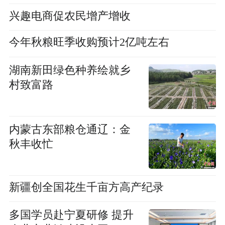
兴趣电商促农民增产增收
今年秋粮旺季收购预计2亿吨左右
湖南新田绿色种养绘就乡
村致富路
内蒙古东部粮仓通辽：金
秋丰收忙
新疆创全国花生千亩方高产纪录
多国学员赴宁夏研修 提升