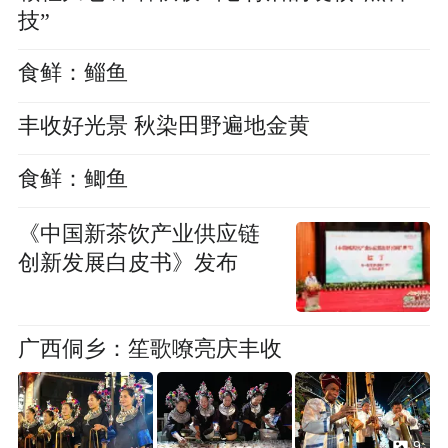
技”
食鲜：鲻鱼
丰收好光景 秋染田野遍地金黄
食鲜：鲫鱼
《中国新茶饮产业供应链
创新发展白皮书》发布
广西侗乡：笙歌嘹亮庆丰收
9