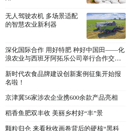
无人驾驶农机 多场景适配
的智慧农业新利器
深化国际合作 用好特肥 种好中国田——化
浪农业与西班牙阿拓乐公司举行合作交流
会
新时代农食品牌建设创新案例征集开始报
名啦！
京津冀56家涉农企业携600余款产品亮相
稻香鱼肥双丰收 美丽乡村好“丰”景
颗粒归仓 来看秋收画卷背后的硬核“黑科