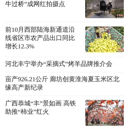
牛过桥”成网红拍摄点
前10月西部陆海新通道沿
线省区市农产品出口同比
增长12.3%
河北丰宁举办“采摘式”烤羊品牌推介会
亩产926.21公斤 廊坊创黄淮海夏玉米区北
缘高产新纪录
广西恭城“丰”景如画 高铁
助推“柿业”红火