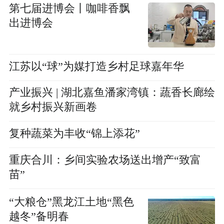
第七届进博会丨咖啡香飘
出进博会
江苏以“球”为媒打造乡村足球嘉年华
产业振兴 | 湖北嘉鱼潘家湾镇：蔬香长廊绘
就乡村振兴新画卷
复种蔬菜为丰收“锦上添花”
重庆合川：乡间实验农场送出增产“致富
苗”
“大粮仓”黑龙江土地“黑色
越冬”备明春