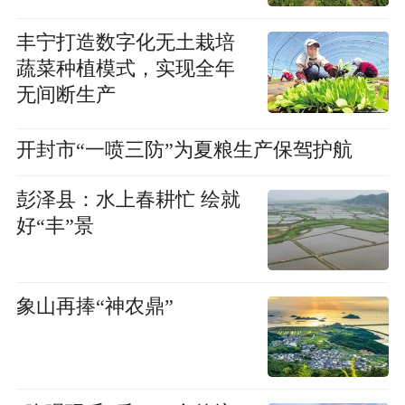
丰宁打造数字化无土栽培
蔬菜种植模式，实现全年
无间断生产
开封市“一喷三防”为夏粮生产保驾护航
彭泽县：水上春耕忙 绘就
好“丰”景
象山再捧“神农鼎”