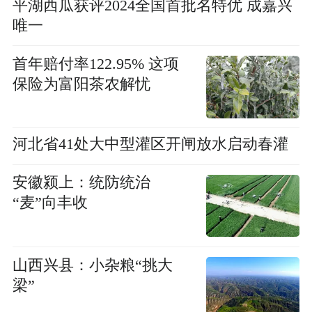
平湖西瓜获评2024全国首批名特优 成嘉兴
唯一
首年赔付率122.95% 这项
保险为富阳茶农解忧
河北省41处大中型灌区开闸放水启动春灌
安徽颍上：统防统治
“麦”向丰收
山西兴县：小杂粮“挑大
梁”