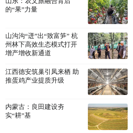
山东：农文旅融合背后
的“果”力量
山沟沟“迸”出“致富笋” 杭
州林下高效生态模式打开
增产增收新通道
江西德安筑巢引凤来栖 助
推蛋鸡产业提质升级
内蒙古：良田建设夯
实“耕”基