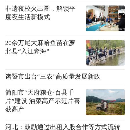
非遗夜校火出圈，解锁平
度夜生活新模式
20余万尾大麻哈鱼苗在萝
北县“入江奔海”
诸暨市出台“三农”高质量发展新政
简阳市“天府粮仓·百县千
片”建设 油菜高产示范片喜
获高产
河北：鼓励通过出租入股合作等方式流转