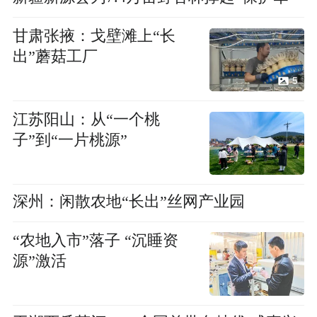
甘肃张掖：戈壁滩上“长
出”蘑菇工厂
5
江苏阳山：从“一个桃
子”到“一片桃源”
深州：闲散农地“长出”丝网产业园
“农地入市”落子 “沉睡资
源”激活