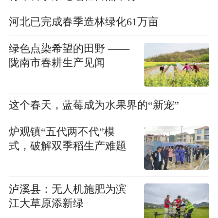
河北已完成春季造林绿化61万亩
绿色点染希望的田野 ——
陇南市春耕生产见闻
这个春天，蓝莓成为水果界的“新宠”
炉观镇“五代两不代”模
式，破解双季稻生产难题
泸溪县：无人机施肥为滨
江大草原添新绿