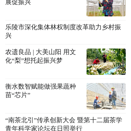
展促振兴
乐陵市深化集体林权制度改革助力乡村振
兴
农遗良品 | 大美山阳 用文
化“梨”想托起振兴梦
衡水数智赋能做强果蔬种
苗“芯片”
“南茶北引”传承创新大会 暨第十二届茶学
青年科学家论坛在日照举行