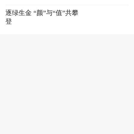
逐绿生金 “颜”与“值”共攀
登
邢台集中整治提升农村人
居环境 让村庄从“面子”美
到“里子”
农机小镇向“新”而行
江苏除治互花米草17.2万亩 取得阶段性成
效