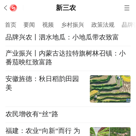
新三农
首页
要闻
视频
乡村振兴
政策法规
品牌
品牌兴农丨泗水地瓜：小地瓜带农致富
产业振兴丨内蒙古达拉特旗树林召镇：小
番茄映红致富路
安徽旌德：秋日稻韵田园
美
农民增收有“丝”路
福建：农业“向新”而行 为