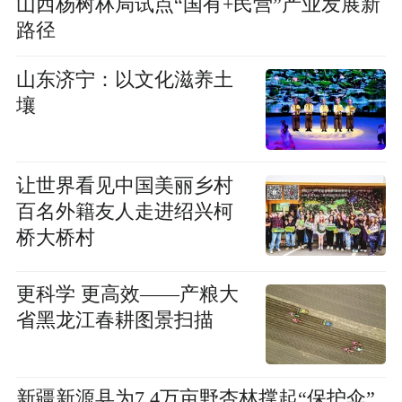
山西杨树林局试点“国有+民营”产业发展新
路径
山东济宁：以文化滋养土
壤
让世界看见中国美丽乡村
百名外籍友人走进绍兴柯
桥大桥村
更科学 更高效——产粮大
省黑龙江春耕图景扫描
新疆新源县为7.4万亩野杏林撑起“保护伞”