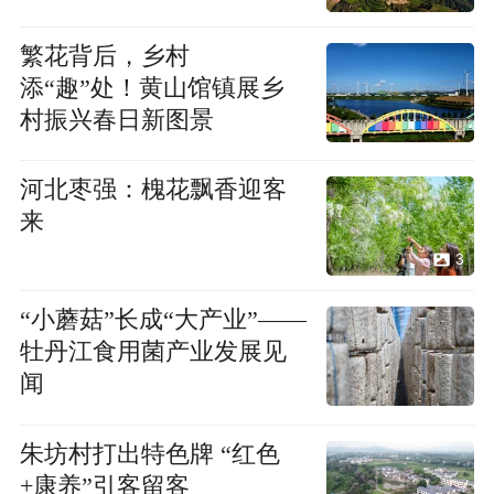
繁花背后，乡村
添“趣”处！黄山馆镇展乡
村振兴春日新图景
河北枣强：槐花飘香迎客
来
3
“小蘑菇”长成“大产业”——
牡丹江食用菌产业发展见
闻
朱坊村打出特色牌 “红色
+康养”引客留客