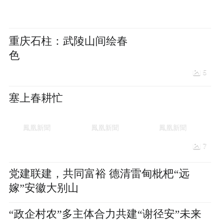
重庆石柱：武陵山间绘春
色
5
塞上春耕忙
7
党建联建，共同富裕 德清雷甸枇杷“远
嫁”安徽大别山
“政企村农”多主体合力共建“谢径安”未来