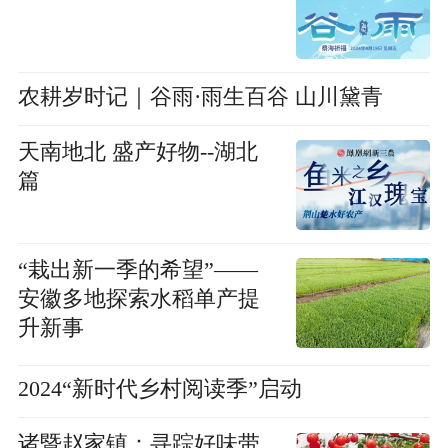
农耕岁时记｜谷雨·雨生百谷 山川黛青
天南地北 盛产好物--湖北
篇
“栽出新一季的希望”——
安徽多地探索水稻单产提
升新事
2024“新时代乡村阅读季”启动
诸暨赵家镇：寻踪好味带