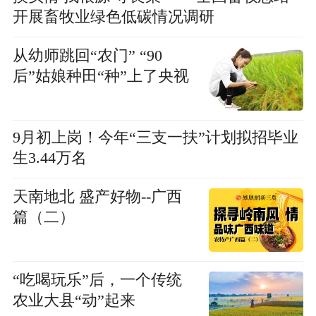
开展畜牧业绿色低碳情况调研
从幼师跳回“农门” “90
后”姑娘种田“种”上了央视
9月初上岗！今年“三支一扶”计划拟招毕业
生3.44万名
天南地北 盛产好物--广西
篇（二）
“吃喝玩乐”后，一个传统
农业大县“动”起来