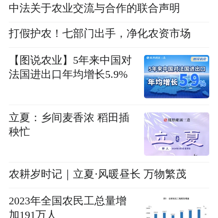
中法关于农业交流与合作的联合声明
打假护农！七部门出手，净化农资市场
【图说农业】5年来中国对
法国进出口年均增长5.9%
立夏：乡间麦香浓 稻田插
秧忙
农耕岁时记｜立夏·风暖昼长 万物繁茂
2023年全国农民工总量增
加191万人