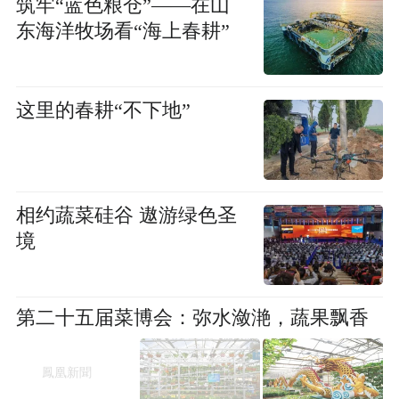
筑牢“蓝色粮仓”——在山
东海洋牧场看“海上春耕”
这里的春耕“不下地”
相约蔬菜硅谷 遨游绿色圣
境
第二十五届菜博会：弥水潋滟，蔬果飘香