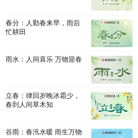
春分：人勤春来早，雨后
忙耕田
雨水：人间喜乐 万物迎春
立春：律回岁晚冰霜少，
春到人间草木知
谷雨：春汛水暖 雨生万物