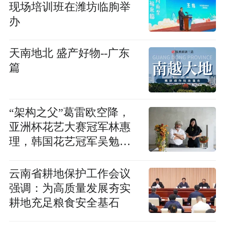
现场培训班在潍坊临朐举
办
天南地北 盛产好物--广东
篇
“架构之父”葛雷欧空降，
亚洲杯花艺大赛冠军林惠
理，韩国花艺冠军吴勉登
台，“国际花展”花艺表演
日程重磅来袭
云南省耕地保护工作会议
强调：为高质量发展夯实
耕地充足粮食安全基石