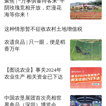
聚焦 | “万事俱备待客来”平
阴玫瑰竞相开放，烂漫花
海等你来！
这种情形暂不征收农村土地增值税
农遗良品 | 只一眼，便是稻
香万年
【图说农业】事关2024年
农业生产 相关资金已下达
中国农垦展团首次亮相世
界食品（深圳）博览会