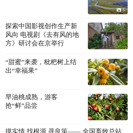
5
探索中国影视创作生产新
风向 电视剧《去有风的地
方》研讨会在京举行
“甜蜜”来袭，枇杷树上结
出“幸福果”
早油桃成熟，游客
抢“鲜”品尝
摸实情 找根源 寻良策—— 全国畜牧总站